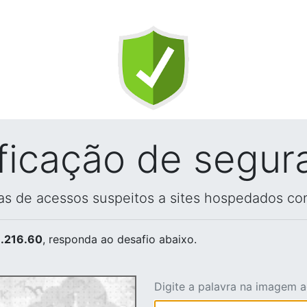
ificação de segur
vas de acessos suspeitos a sites hospedados co
.216.60
, responda ao desafio abaixo.
Digite a palavra na imagem 